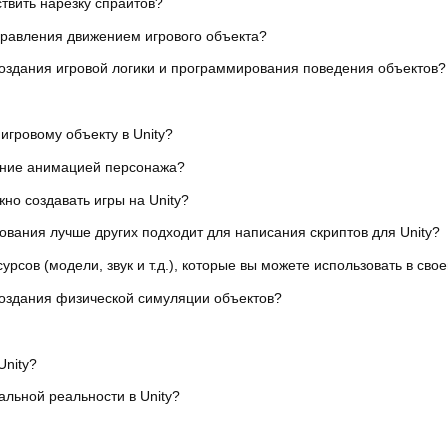
твить нарезку спрайтов?
управления движением игрового объекта?
 создания игровой логики и программирования поведения объектов?
игровому объекту в Unity?
ление анимацией персонажа?
но создавать игры на Unity?
вания лучше других подходит для написания скриптов для Unity?
рсов (модели, звук и т.д.), которые вы можете использовать в свое
 создания физической симуляции объектов?
Unity?
альной реальности в Unity?