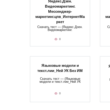
Яндекс.Дзен.
Видеомаркетинг.
Мессенджер-
маркетинг.цпв_ИнтернетМа
ма
ркет
Скачать тест — (Яндекс.Дзен.
С
Видеомаркетинг.
0
Языковые модели и
текст.лии_Ней УК Без ИМ
Скачать тест — (Языковые
модели и текст.лии_Ней УК
0