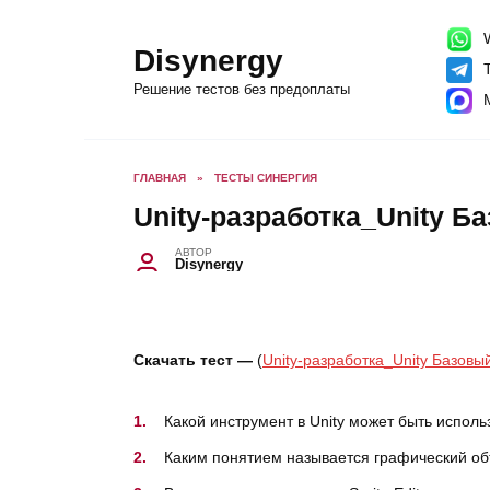
Перейти
к
содержанию
W
Disynergy
T
Решение тестов без предоплаты
ГЛАВНАЯ
»
ТЕСТЫ СИНЕРГИЯ
Unity-разработка_Unity 
АВТОР
Disynergy
Скачать тест —
(
Unity-разработка_Unity Базо
Какой инструмент в Unity может быть исполь
Каким понятием называется графический об