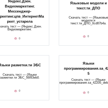
Яндекс.Дзен.
Языковые модели и
Видеомаркетинг.
текст.ти_ДПО
Мессенджер-
ркетинг.цпв_ИнтернетМа
Скачать тест — (Языковы
модели и
ркет_устарела
текст.ти_ДПО_0cd87b4a.
качать тест — (Яндекс.Дзен.
Видеомаркетинг.
0
0
Языки
Языки разметки.ти​ ЭБС
программирования.sa_4
5
Скачать тест — (Языки
разметки.ти​ ЭБС_56f83eb0.
Скачать тест — (Языки
программирования.sa_42205_deb
0
0