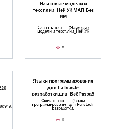
Языковые модели и
текст.лии_Ней УК МАП Без
ИМ
е
Скачать тест — (Языковые
модели и текст.лии_Ней УК
0
Языки программирования
для Fullstack-
220
разработки.цпв_ВебРазраб
Скачать тест — (Языки
программирования для Fullstack-
ad949.
разработки.
0