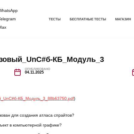
hatsApp
elegram
ТЕСТЫ
БЕСПЛАТНЫЕ ТЕСТЫ
МАГАЗИН
Max
Базовый_UnC#б-КБ_Модуль_3
ОПУБЛИКОВАНО
04.11.2025
вый_UnC#б-КБ_Модуль_3_88b63750.pdf
)
зован для создания атласа спрайтов?
ъект в компьютерной графике?