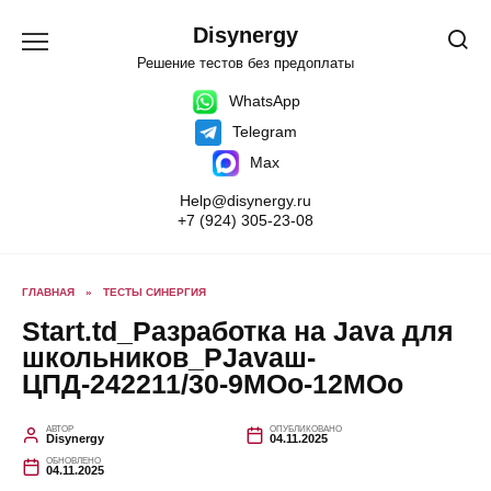
Перейти
к
Disynergy
содержанию
Решение тестов без предоплаты
WhatsApp
Telegram
Max
Help@disynergy.ru
+7 (924) 305-23-08
ГЛАВНАЯ
»
ТЕСТЫ СИНЕРГИЯ
Start.td_Разработка на Java для
школьников_РJavaш-
ЦПД-242211/30-9МОо-12МОо
АВТОР
ОПУБЛИКОВАНО
Disynergy
04.11.2025
ОБНОВЛЕНО
04.11.2025