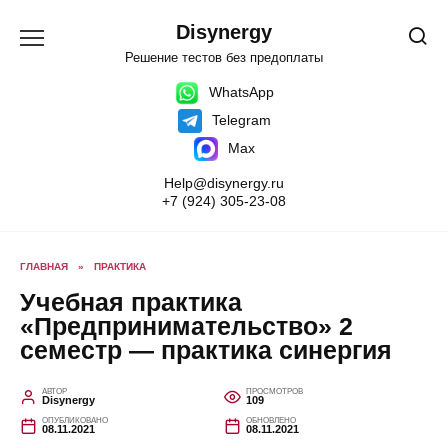
Перейти
к
Disynergy
содержанию
Решение тестов без предоплаты
WhatsApp
Telegram
Max
Help@disynergy.ru
+7 (924) 305-23-08
ГЛАВНАЯ
»
ПРАКТИКА
Учебная практика
«Предпринимательство» 2
семестр — практика синергия
АВТОР
ПРОСМОТРОВ
Disynergy
109
ОПУБЛИКОВАНО
ОБНОВЛЕНО
08.11.2021
08.11.2021