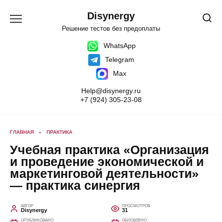
Перейти
к
Disynergy
содержанию
Решение тестов без предоплаты
WhatsApp
Telegram
Max
Help@disynergy.ru
+7 (924) 305-23-08
ГЛАВНАЯ
»
ПРАКТИКА
Учебная практика «Организация
и проведение экономической и
маркетинговой деятельности»
— практика синергия
АВТОР
ПРОСМОТРОВ
Disynergy
31
ОПУБЛИКОВАНО
ОБНОВЛЕНО