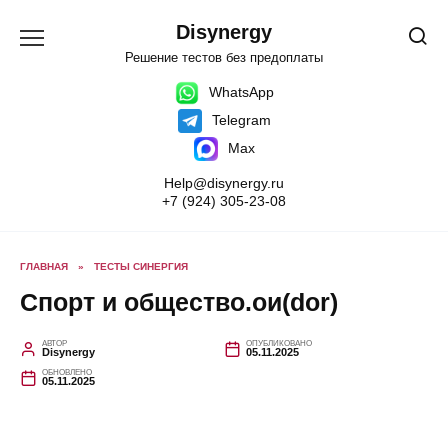
Перейти
к
Disynergy
содержанию
Решение тестов без предоплаты
WhatsApp
Telegram
Max
Help@disynergy.ru
+7 (924) 305-23-08
ГЛАВНАЯ
»
ТЕСТЫ СИНЕРГИЯ
Спорт и общество.ои(dor)
АВТОР
ОПУБЛИКОВАНО
Disynergy
05.11.2025
ОБНОВЛЕНО
05.11.2025