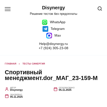
Перейти
к
Disynergy
содержанию
Решение тестов без предоплаты
WhatsApp
Telegram
Max
Help@disynergy.ru
+7 (924) 305-23-08
ГЛАВНАЯ
»
ТЕСТЫ СИНЕРГИЯ
Спортивный
менеджмент.dor_МАГ_23-159-М
АВТОР
ОПУБЛИКОВАНО
Disynergy
05.11.2025
ОБНОВЛЕНО
05.11.2025