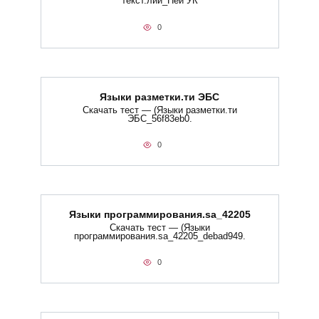
текст.лии_Ней УК
0
Языки разметки.ти​ ЭБС
Скачать тест — (Языки разметки.ти​
ЭБС_56f83eb0.
0
Языки программирования.sa_42205
Скачать тест — (Языки
программирования.sa_42205_debad949.
0