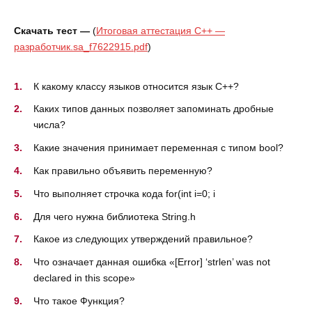
Скачать тест —
(
Итоговая аттестация C++ —
разработчик.sa_f7622915.pdf
)
К какому классу языков относится язык C++?
Каких типов данных позволяет запоминать дробные
числа?
Какие значения принимает переменная с типом bool?
Как правильно объявить переменную?
Что выполняет строчка кода for(int i=0; i
Для чего нужна библиотека String.h
Какое из следующих утверждений правильное?
Что означает данная ошибка «[Error] ‘strlen’ was not
declared in this scope»
Что такое Функция?