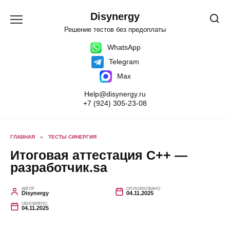
Перейти
к
Disynergy
содержанию
Решение тестов без предоплаты
WhatsApp
Telegram
Max
Help@disynergy.ru
+7 (924) 305-23-08
ГЛАВНАЯ
»
ТЕСТЫ СИНЕРГИЯ
Итоговая аттестация C++ —
разработчик.sa
АВТОР
ОПУБЛИКОВАНО
Disynergy
04.11.2025
ОБНОВЛЕНО
04.11.2025