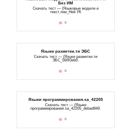
Без ИМ
Скачать тест — (Языковые модели и
текст.лии_Ней УК
0
Языки разметки.ти​ ЭБС
Скачать тест — (Языки разметки.ти​
ЭБС_56f83eb0.
0
Языки программирования.sa_42205
Скачать тест — (Языки
программирования.sa_42205_debad949.
0