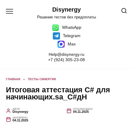
Перейти
к
Disynergy
содержанию
Решение тестов без предоплаты
WhatsApp
Telegram
Max
Help@disynergy.ru
+7 (924) 305-23-08
ГЛАВНАЯ
»
ТЕСТЫ СИНЕРГИЯ
Итоговая аттестация C# для
начинающих.sa_C#дН
АВТОР
ОПУБЛИКОВАНО
Disynergy
04.11.2025
ОБНОВЛЕНО
04.11.2025