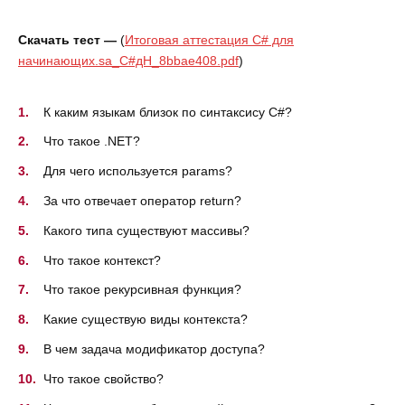
Скачать тест —
(
Итоговая аттестация C# для
начинающих.sa_C#дН_8bbae408.pdf
)
К каким языкам близок по синтаксису C#?
Что такое .NET?
Для чего используется params?
За что отвечает оператор return?
Какого типа существуют массивы?
Что такое контекст?
Что такое рекурсивная функция?
Какие существую виды контекста?
В чем задача модификатор доступа?
Что такое свойство?