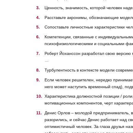
Ценность, значимость, которой человек наде
Расставьте акронимы, обозначающие модели
Сопоставьте личностные характеристики че
Компетенции, связанные с индивидуальными
психофизиологическими и социальными факт
Роберт Йоханссон разработал свою версию 
…
Турбулентность в контексте модели соврем
Если человек решителен, нередко принимает
него может наступить временный спад), подв
Характеристика должностной позиции / роли
мотивационных компонентов, черт характера 
Денис Орлов – молодой предприниматель, воз
разорились, и сейчас Денис работает над 
оптимистичный человек. За глаза друзья на