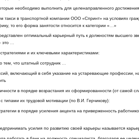
которые необходимо выполнить для целенаправленного достижения
ем такси в транспортной компании ООО «Спринт» на условиях гражд
ику, то его форма занятости относится к категории «…»
представлен оптимальный карьерный путь к должностям высшего зв
– это …
 стратегиями и их ключевыми характеристиками:
о тем, что штатный сотрудник …
ссий, включающий в себя указание на устаревающие профессии, н
ить
чности в порядке возрастания их сформированности (от самой сла
 типами их трудовой мотивации (по В.И. Герчикову):
ратегии в порядке усиления акцента на приверженность работник
едпринимать усилия по развитию своей карьеры называется карь
шла работать в банк на должность специалиста, благодаря ее целе