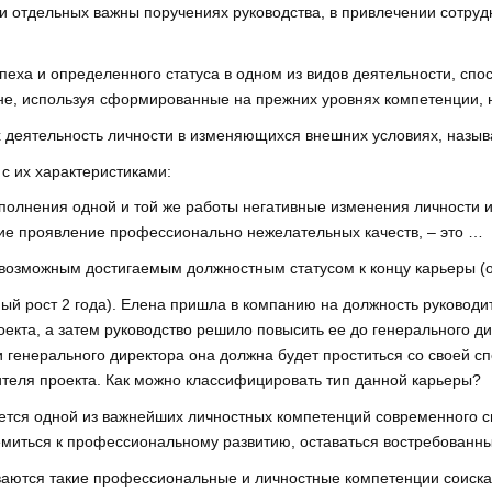
 отдельных важны поручениях руководства, в привлечении сотруд
спеха и определенного статуса в одном из видов деятельности, сп
е, используя сформированные на прежних уровнях компетенции, 
 деятельность личности в изменяющихся внешних условиях, назы
с их характеристиками:
олнения одной и той же работы негативные изменения личности и 
е проявление профессионально нежелательных качеств, – это …
 возможным достигаемым должностным статусом к концу карьеры (о
ый рост 2 года). Елена пришла в компанию на должность руководи
кта, а затем руководство решило повысить ее до генерального ди
сти генерального директора она должна будет проститься со своей
ителя проекта. Как можно классифицировать тип данной карьеры?
ется одной из важнейших личностных компетенций современного 
емиться к профессиональному развитию, оставаться востребованн
ваются такие профессиональные и личностные компетенции соискат