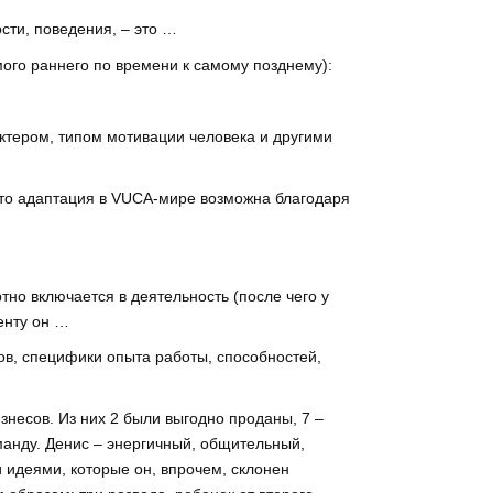
сти, поведения, – это …
ого раннего по времени к самому позднему):
тером, типом мотивации человека и другими
что адаптация в VUCA-мире возможна благодаря
но включается в деятельность (после чего у
енту он …
ов, специфики опыта работы, способностей,
знесов. Из них 2 были выгодно проданы, 7 –
анду. Денис – энергичный, общительный,
 идеями, которые он, впрочем, склонен