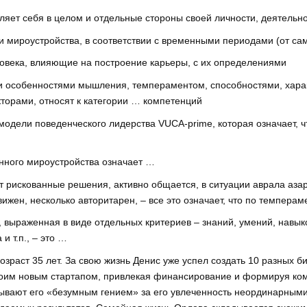
ляет себя в целом и отдельные стороны своей личности, деятельно
 мироустройства, в соответствии с временными периодами (от сам
ловека, влияющие на построение карьеры, с их определениями
 особенностями мышления, темпераментом, способностями, харак
орами, относят к категории … компетенций
модели поведенческого лидерства VUCA-prime, которая означает, 
енного мироустройства означает …
 рискованные решения, активно общается, в ситуации аврала азарт
ижен, несколько авторитарен, – все это означает, что по темперам
, выраженная в виде отдельных критериев – знаний, умений, навык
и т.п., – это …
раст 35 лет. За свою жизнь Денис уже успел создать 10 разных би
своим новым стартапом, привлекая финансирование и формируя ком
зывают его «безумным гением» за его увлеченность неординарными