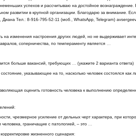
 неменьших успехов и рассчитываю на достойное вознаграждение. 
ом развитии в крупной организации. Благодарю за внимание. Если
, Диана Тел.: 8-916-795-52-11 (моб., WhatsApp, Telegram) avserg
ть на изменения настроения других людей, но не выдерживает инте
т авралов, соперничества, по темпераменту является …
вится больше вакансий, требующих … (укажите 2 варианта ответа)
остояние, указывающее на то, насколько человек состоялся как ли
озволяющая оценить готовность человека к выполнению определе
делений:
ности, чрезмерное усиление от дельных черт характера, при кото
 человека, граничащие с патологией, – это …
 корректировке жизненного сценария: