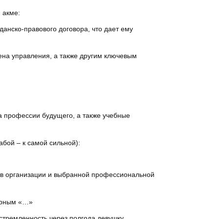
 акме:
анско-правового договора, что дает ему
ена управления, а также другим ключевым
а профессии будущего, а также учебные
бой – к самой сильной):
ов организации и выбранной профессиональной
ерным «…»
устремленность через полгода девушку