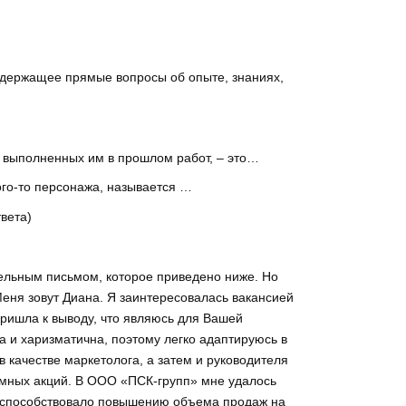
содержащее прямые вопросы об опыте, знаниях,
 выполненных им в прошлом работ, – это…
ого-то персонажа, называется …
вета)
ельным письмом, которое приведено ниже. Но
Меня зовут Диана. Я заинтересовалась вакансией
пришла к выводу, что являюсь для Вашей
 и харизматична, поэтому легко адаптируюсь в
в качестве маркетолога, а затем и руководителя
амных акций. В ООО «ПСК-групп» мне удалось
то способствовало повышению объема продаж на