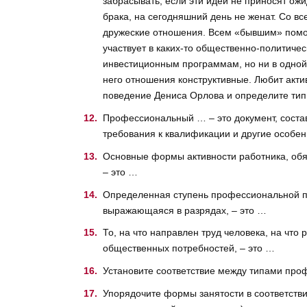
забрасывать, если эти идеи не приносят ож
брака, на сегодняшний день не женат. Со 
дружеские отношения. Всем «бывшим» помог
участвует в каких-то общественно-политичес
инвестиционным программам, но ни в одной п
него отношения конструктивные. Любит акти
поведение Дениса Орлова и определите тип 
Профессиональный … – это документ, соста
требования к квалификации и другие особе
Основные формы активности работника, обя
– это …
Определенная ступень профессиональной по
выражающаяся в разрядах, – это …
То, на что направлен труд человека, на что
общественных потребностей, – это …
Установите соответствие между типами про
Упорядочите формы занятости в соответствии