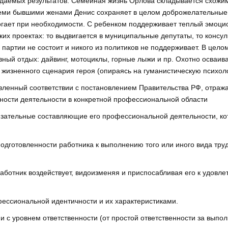
идаемых результатов. Семейная жизнь Орлова складывается схожим 
всеми бывшими женами Денис сохраняет в целом доброжелательные,
ает при необходимости. С ребенком поддерживает теплый эмоцио
ких проектах: то выдвигается в муниципальные депутаты, то консул
артии не состоит и никого из политиков не поддерживает. В целом
вный отдых: дайвинг, мотоциклы, горные лыжи и пр. Охотно осваи
жизненного сценария героя (опираясь на гуманистическую психоло
вленный соответствии с постановлением Правительства РФ, отра
нности деятельности в конкретной профессиональной области
зательные составляющие его профессиональной деятельности, ко
дготовленности работника к выполнению того или иного вида труд
 работник воздействует, видоизменяя и приспосабливая его к удов
фессиональной идентичности и их характеристиками.
 с уровнем ответственности (от простой ответственности за выпол