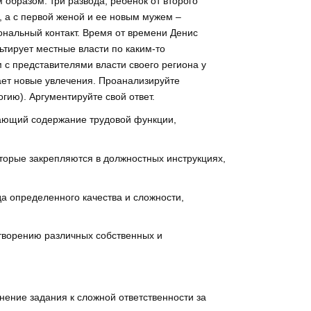
образом: три развода, ребенок от второго
 а с первой женой и ее новым мужем –
нальный контакт. Время от времени Денис
ьтирует местные власти по каким-то
 с представителями власти своего региона у
вает новые увлечения. Проанализируйте
гию). Аргументируйте свой ответ.
жающий содержание трудовой функции,
торые закрепляются в должностных инструкциях,
а определенного качества и сложности,
летворению различных собственных и
нение задания к сложной ответственности за