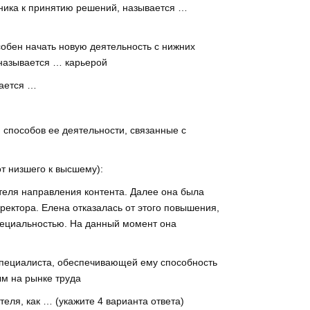
ника к принятию решений, называется …
особен начать новую деятельность с нижних
называется … карьерой
вается …
способов ее деятельности, связанные с
т низшего к высшему):
теля направления контента. Далее она была
ректора. Елена отказалась от этого повышения,
 специальностью. На данный момент она
специалиста, обеспечивающей ему способность
ым на рынке труда
еля, как … (укажите 4 варианта ответа)