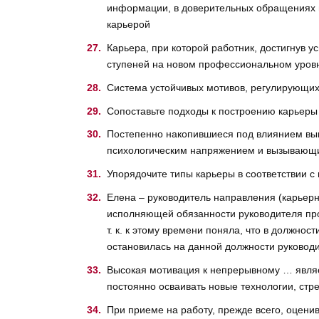
информации, в доверительных обращениях и
карьерой
Карьера, при которой работник, достигнув у
ступеней на новом профессиональном уровн
Система устойчивых мотивов, регулирующих
Сопоставьте подходы к построению карьеры 
Постепенно накопившиеся под влиянием вып
психологическим напряжением и вызывающи
Упорядочите типы карьеры в соответствии с
Елена – руководитель направления (карьерн
исполняющей обязанности руководителя прое
т. к. к этому времени поняла, что в должно
остановилась на данной должности руковод
Высокая мотивация к непрерывному … явля
постоянно осваивать новые технологии, стр
При приеме на работу, прежде всего, оцени