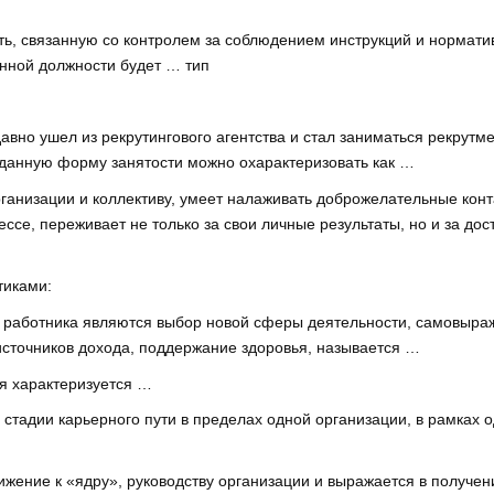
ь, связанную со контролем за соблюдением инструкций и нормативо
нной должности будет … тип
вно ушел из рекрутингового агентства и стал заниматься рекрутм
 данную форму занятости можно охарактеризовать как …
ганизации и коллективу, умеет налаживать доброжелательные конта
ссе, переживает не только за свои личные результаты, но и за дос
тиками:
 работника являются выбор новой сферы деятельности, самовыраж
сточников дохода, поддержание здоровья, называется …
я характеризуется …
е стадии карьерного пути в пределах одной организации, в рамках
ижение к «ядру», руководству организации и выражается в получ