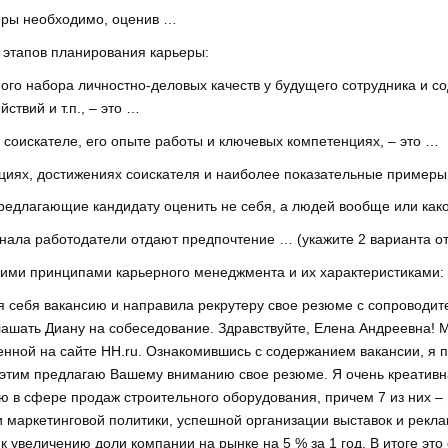
еры необходимо, оценив …
 этапов планирования карьеры:
ого набора личностно-деловых качеств у будущего сотрудника и 
ствий и т.п., – это …
соискателе, его опыте работы и ключевых компетенциях, – это …
циях, достижениях соискателя и наиболее показательные примеры
редлагающие кандидату оценить не себя, а людей вообще или как
нала работодатели отдают предпочтение … (укажите 2 варианта от
скими принципами карьерного менеджмента и их характеристиками:
 себя вакансию и направила рекрутеру свое резюме с сопроводит
лашать Диану на собеседование. Здравствуйте, Елена Андреевна! 
нной на сайте HH.ru. Ознакомившись с содержанием вакансии, я 
 этим предлагаю Вашему вниманию свое резюме. Я очень креативна
ю в сфере продаж строительного оборудования, причем 7 из них – 
и маркетинговой политики, успешной организации выставок и рекл
 к увеличению доли компании на рынке на 5 % за 1 год. В итоге э