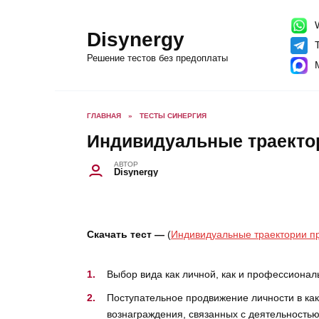
Перейти
к
содержанию
W
Disynergy
T
Решение тестов без предоплаты
ГЛАВНАЯ
»
ТЕСТЫ СИНЕРГИЯ
Индивидуальные траектор
АВТОР
Disynergy
Скачать тест —
(
Индивидуальные траектории пр
Выбор вида как личной, как и профессионал
Поступательное продвижение личности в ка
вознаграждения, связанных с деятельностью