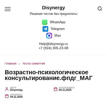
Перейти
к
Disynergy
содержанию
Решение тестов без предоплаты
WhatsApp
Telegram
Max
Help@disynergy.ru
+7 (924) 305-23-08
ГЛАВНАЯ
»
ТЕСТЫ СИНЕРГИЯ
Возрастно-психологическое
консультирование.фпдг_МАГ
АВТОР
ОПУБЛИКОВАНО
Disynergy
04.11.2025
ОБНОВЛЕНО
04.11.2025