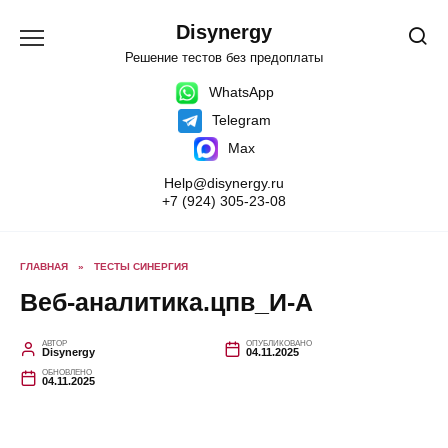
Перейти
к
Disynergy
содержанию
Решение тестов без предоплаты
WhatsApp
Telegram
Max
Help@disynergy.ru
+7 (924) 305-23-08
ГЛАВНАЯ
»
ТЕСТЫ СИНЕРГИЯ
Веб-аналитика.цпв_И-А
АВТОР
ОПУБЛИКОВАНО
Disynergy
04.11.2025
ОБНОВЛЕНО
04.11.2025