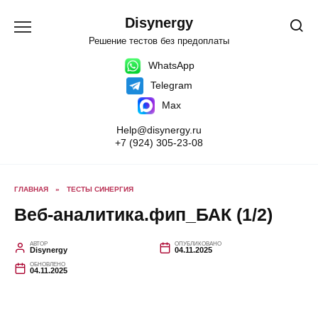
Перейти
к
Disynergy
содержанию
Решение тестов без предоплаты
WhatsApp
Telegram
Max
Help@disynergy.ru
+7 (924) 305-23-08
ГЛАВНАЯ
»
ТЕСТЫ СИНЕРГИЯ
Веб-аналитика.фип_БАК (1/2)
АВТОР
ОПУБЛИКОВАНО
Disynergy
04.11.2025
ОБНОВЛЕНО
04.11.2025