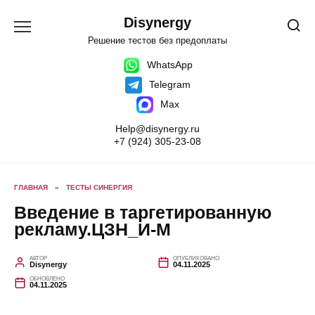
Перейти
к
Disynergy
содержанию
Решение тестов без предоплаты
WhatsApp
Telegram
Max
Help@disynergy.ru
+7 (924) 305-23-08
ГЛАВНАЯ
»
ТЕСТЫ СИНЕРГИЯ
Введение в таргетированную
рекламу.ЦЗН_И-М
АВТОР
ОПУБЛИКОВАНО
Disynergy
04.11.2025
ОБНОВЛЕНО
04.11.2025