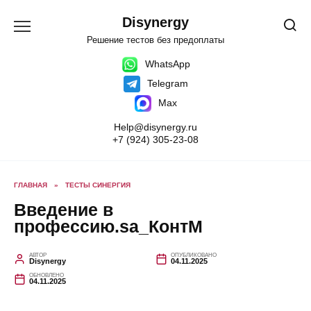
Перейти
к
Disynergy
содержанию
Решение тестов без предоплаты
WhatsApp
Telegram
Max
Help@disynergy.ru
+7 (924) 305-23-08
ГЛАВНАЯ
»
ТЕСТЫ СИНЕРГИЯ
Введение в
профессию.sa_КонтМ
АВТОР
ОПУБЛИКОВАНО
Disynergy
04.11.2025
ОБНОВЛЕНО
04.11.2025