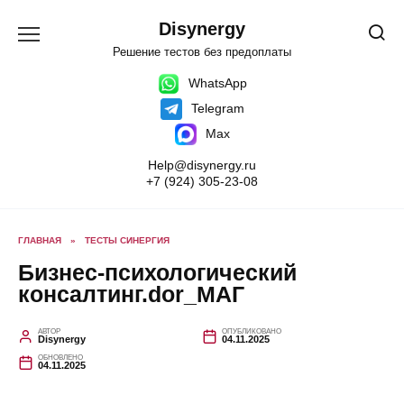
Перейти
к
Disynergy
содержанию
Решение тестов без предоплаты
WhatsApp
Telegram
Max
Help@disynergy.ru
+7 (924) 305-23-08
ГЛАВНАЯ
»
ТЕСТЫ СИНЕРГИЯ
Бизнес-психологический
консалтинг.dor_МАГ
АВТОР
ОПУБЛИКОВАНО
Disynergy
04.11.2025
ОБНОВЛЕНО
04.11.2025