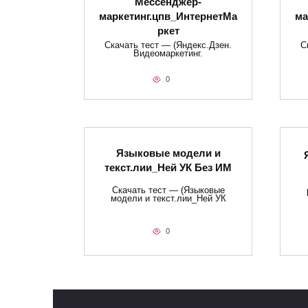
Мессенджер-
маркетинг.цпв_ИнтернетМа
ма
ркет
Скачать тест — (Яндекс.Дзен.
С
Видеомаркетинг.
0
Языковые модели и
текст.лии_Ней УК Без ИМ
Скачать тест — (Языковые
модели и текст.лии_Ней УК
0