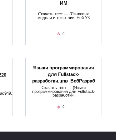
ИМ
е
Скачать тест — (Языковые
модели и текст.лии_Ней УК
0
Языки программирования
для Fullstack-
220
разработки.цпв_ВебРазраб
Скачать тест — (Языки
программирования для Fullstack-
ad949.
разработки.
0