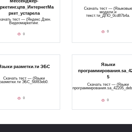
Мессенджер-
ркетинг.цпв_ИнтернетМа
Скачать тест — (Языковы
модели и
ркет_устарела
текст.ти_ДПО_0cd87b4a.
качать тест — (Яндекс.Дзен.
Видеомаркетинг.
0
0
Языки
Языки разметки.ти​ ЭБС
программирования.sa_4
5
Скачать тест — (Языки
разметки.ти​ ЭБС_56f83eb0.
Скачать тест — (Языки
программирования.sa_42205_deb
0
0