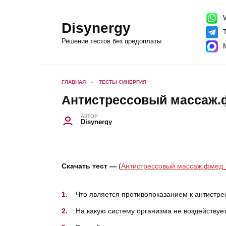
Перейти
к
содержанию
W
Disynergy
T
Решение тестов без предоплаты
ГЛАВНАЯ
»
ТЕСТЫ СИНЕРГИЯ
Антистрессовый массаж
АВТОР
Disynergy
Скачать тест —
(
Антистрессовый массаж.фмед_
Что является противопоказанием к антистре
На какую систему организма не воздействуе