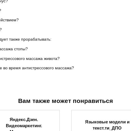
нус?
?
ействием?
?
дует также прорабатывать:
ассажа стопы?
тистрессового массажа живота?
ие во время антистрессового массажа?
Вам также может понравиться
Яндекс.Дзен.
Языковые модели и
Видеомаркетинг.
текст.ти_ДПО