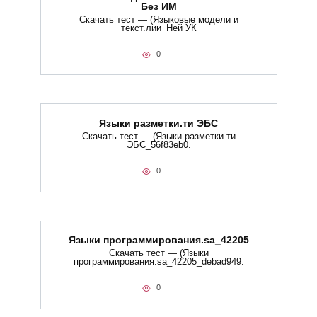
Без ИМ
Скачать тест — (Языковые модели и
текст.лии_Ней УК
0
Языки разметки.ти​ ЭБС
Скачать тест — (Языки разметки.ти​
ЭБС_56f83eb0.
0
Языки программирования.sa_42205
Скачать тест — (Языки
программирования.sa_42205_debad949.
0