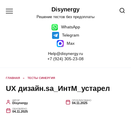
Перейти
к
Disynergy
содержанию
Решение тестов без предоплаты
WhatsApp
Telegram
Max
Help@disynergy.ru
+7 (924) 305-23-08
ГЛАВНАЯ
»
ТЕСТЫ СИНЕРГИЯ
UX дизайн.sa_ИнтМ_устарел
АВТОР
ОПУБЛИКОВАНО
Disynergy
04.11.2025
ОБНОВЛЕНО
04.11.2025