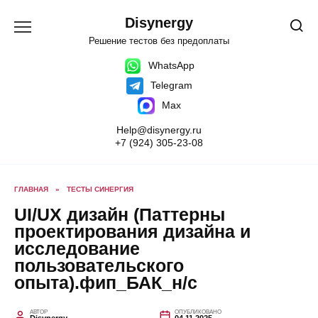
Перейти
к
Disynergy
содержанию
Решение тестов без предоплаты
WhatsApp
Telegram
Max
Help@disynergy.ru
+7 (924) 305-23-08
ГЛАВНАЯ
»
ТЕСТЫ СИНЕРГИЯ
UI/UX дизайн (Паттерны
проектирования дизайна и
исследование
пользовательского
опыта).фип_БАК_н/с
АВТОР
ОПУБЛИКОВАНО