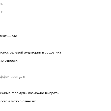
я:
х:
нтент — это…
поиск целевой аудитории в соцсетях?
но отнести:
 эффективен для…
 режиме формулы возможно выбрать…
логом можно отнести: