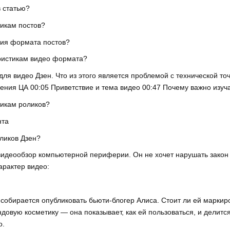
в статью?
тикам постов?
ния формата постов?
еристикам видео формата?
для видео Дзен. Что из этого является проблемой с технической 
ения ЦА 00:05 Приветствие и тема видео 00:47 Почему важно изуч
тикам роликов?
нта
оликов Дзен?
видеообзор компьютерной периферии. Он не хочет нарушать закон о
арактер видео:
собирается опубликовать бьюти-блогер Алиса. Стоит ли ей маркиро
ндовую косметику — она показывает, как ей пользоваться, и делит
о.