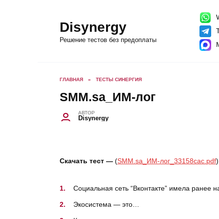
Перейти
к
содержанию
W
Disynergy
T
Решение тестов без предоплаты
ГЛАВНАЯ
»
ТЕСТЫ СИНЕРГИЯ
SMM.sa_ИМ-лог
АВТОР
Disynergy
Скачать тест —
(
SMM.sa_ИМ-лог_33158cac.pdf
)
Социальная сеть “Вконтакте” имела ранее н
Экосистема — это…