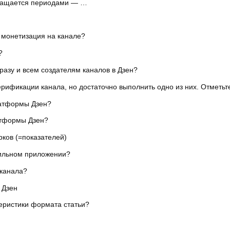
вращается периодами — …
 монетизация на канале?
?
азу и всем создателям каналов в Дзен?
рификации канала, но достаточно выполнить одно из них. Отметьт
латформы Дзен?
атформы Дзен?
ков (=показателей)
бильном приложении?
 канала?
 Дзен
еристики формата статьи?