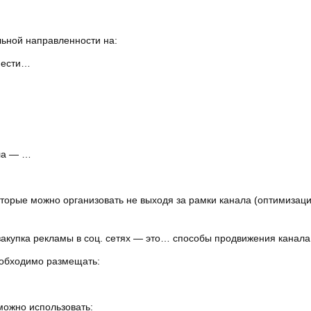
ьной направленности на:
нести…
…
ла — …
торые можно организовать не выходя за рамки канала (оптимизаци
 закупка рекламы в соц. сетях — это… способы продвижения канала
еобходимо размещать:
можно использовать: