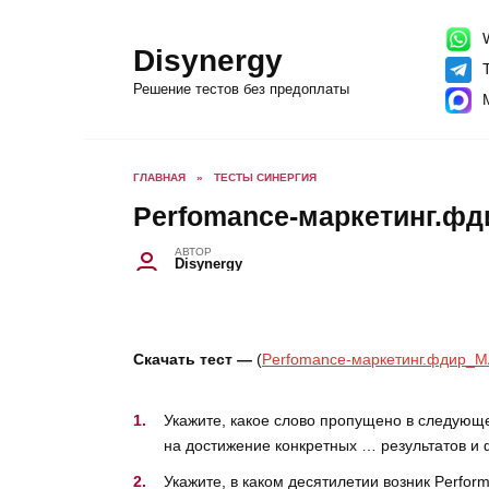
Перейти
к
содержанию
W
Disynergy
T
Решение тестов без предоплаты
ГЛАВНАЯ
»
ТЕСТЫ СИНЕРГИЯ
Perfomance-маркетинг.фд
АВТОР
Disynergy
Скачать тест —
(
Perfomance-маркетинг.фдир_М
Укажите, какое слово пропущено в следующе
на достижение конкретных … результатов и
Укажите, в каком десятилетии возник Perfor