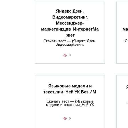
Яндекс.Дзен.
Видеомаркетинг.
Мессенджер-
маркетинг.цпв_ИнтернетМа
ма
ркет
Скачать тест — (Яндекс.Дзен.
С
Видеомаркетинг.
0
Языковые модели и
текст.лии_Ней УК Без ИМ
Скачать тест — (Языковые
модели и текст.лии_Ней УК
0