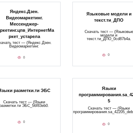
Яндекс.Дзен.
Языковые модели и
Видеомаркетинг.
текст.ти_ДПО
Мессенджер-
ркетинг.цпв_ИнтернетМа
Скачать тест — (Языковы
модели и
ркет_устарела
текст.ти_ДПО_0cd87b4a.
качать тест — (Яндекс.Дзен.
Видеомаркетинг.
0
0
Языки
Языки разметки.ти​ ЭБС
программирования.sa_4
5
Скачать тест — (Языки
разметки.ти​ ЭБС_56f83eb0.
Скачать тест — (Языки
программирования.sa_42205_deb
0
0