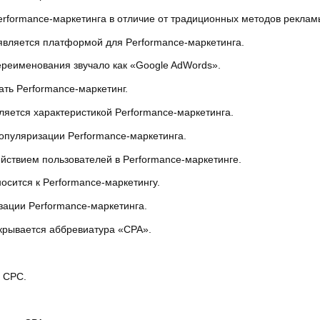
Performance-маркетинга в отличие от традиционных методов реклам
 является платформой для Performance-маркетинга.
ереименования звучало как «Google AdWords».
ать Performance-маркетинг.
вляется характеристикой Performance-маркетинга.
популяризации Performance-маркетинга.
йствием пользователей в Performance-маркетинге.
осится к Performance-маркетингу.
ации Performance-маркетинга.
скрывается аббревиатура «CPA».
ь CPC.