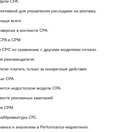
дели CPA.
ективной для управления расходами на рекламу.
чаще всего.
нверсия в контексте CPA.
 CPA и CPM
ли CPC по сравнению с другими моделями оплаты.
ля рекламодателя.
елю платить только за конкретные действия.
лью CPA.
яется недостатком модели CPA.
тексте рекламных кампаний.
ия CPM.
я аббревиатура CPL.
кинга и аналитики в Performance-маркетинге.