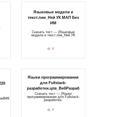
Языковые модели и
текст.лии_Ней УК МАП Без
ИМ
е
Скачать тест — (Языковые
модели и текст.лии_Ней УК
0
Языки программирования
для Fullstack-
220
разработки.цпв_ВебРазраб
Скачать тест — (Языки
программирования для Fullstack-
ad949.
разработки.
0