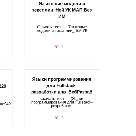
Языковые модели и
текст.лии_Ней УК МАП Без
ИМ
е
Скачать тест — (Языковые
модели и текст.лии_Ней УК
0
Языки программирования
для Fullstack-
220
разработки.цпв_ВебРазраб
Скачать тест — (Языки
программирования для Fullstack-
ad949.
разработки.
0