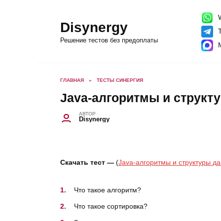
Перейти
к
содержанию
W
Disynergy
T
Решение тестов без предоплаты
ГЛАВНАЯ
»
ТЕСТЫ СИНЕРГИЯ
Java-алгоритмы и струк
АВТОР
Disynergy
Скачать тест —
(
Java-алгоритмы и структуры д
Что такое алгоритм?
Что такое сортировка?