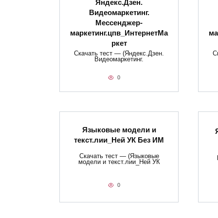
Яндекс.Дзен.
Видеомаркетинг.
Мессенджер-
маркетинг.цпв_ИнтернетМа
ма
ркет
Скачать тест — (Яндекс.Дзен.
С
Видеомаркетинг.
0
Языковые модели и
текст.лии_Ней УК Без ИМ
Скачать тест — (Языковые
модели и текст.лии_Ней УК
0