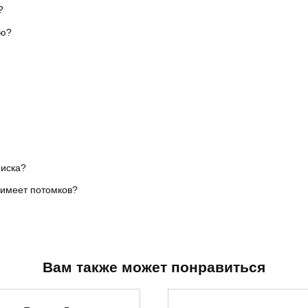
?
ью?
оиска?
 имеет потомков?
Вам также может понравиться