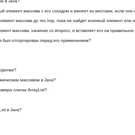
е в Java?
ый элемент массива с его соседом и меняет их местами, если они
лемент массива до тех пор, пока не найдет искомый элемент или 
мент массива, начиная со второго, и вставляет его на правильное
ив был отсортирован перед его применением?
горитме?
амическим массивом в Java?
мера списка ArrayList?
ist в Java?