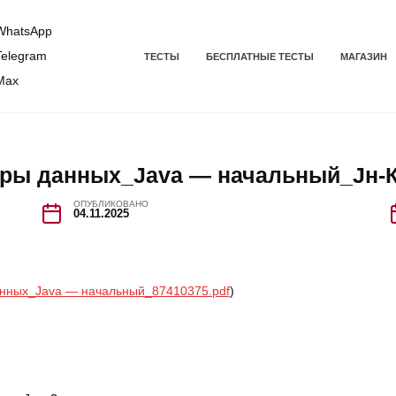
hatsApp
elegram
ТЕСТЫ
БЕСПЛАТНЫЕ ТЕСТЫ
МАГАЗИН
Max
туры данных_Java — начальный_Jн-
ОПУБЛИКОВАНО
04.11.2025
анных_Java — начальный_87410375.pdf
)