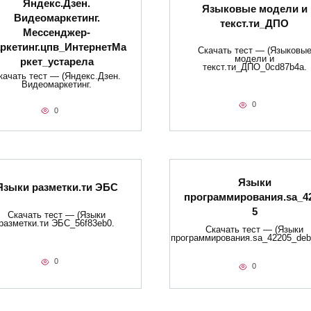
Яндекс.Дзен.
Языковые модели и
Видеомаркетинг.
текст.ти_ДПО
Мессенджер-
ркетинг.цпв_ИнтернетМа
Скачать тест — (Языковы
модели и
ркет_устарела
текст.ти_ДПО_0cd87b4a.
качать тест — (Яндекс.Дзен.
Видеомаркетинг.
0
0
Языки
Языки разметки.ти​ ЭБС
программирования.sa_4
5
Скачать тест — (Языки
разметки.ти​ ЭБС_56f83eb0.
Скачать тест — (Языки
программирования.sa_42205_deb
0
0