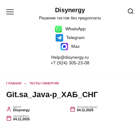
Перейти
к
Disynergy
содержанию
Решение тестов без предоплаты
WhatsApp
Telegram
Max
Help@disynergy.ru
+7 (924) 305-23-08
ГЛАВНАЯ
»
ТЕСТЫ СИНЕРГИЯ
Git.sa_Java-р_ХАБ_СНГ
АВТОР
ОПУБЛИКОВАНО
Disynergy
04.11.2025
ОБНОВЛЕНО
04.11.2025