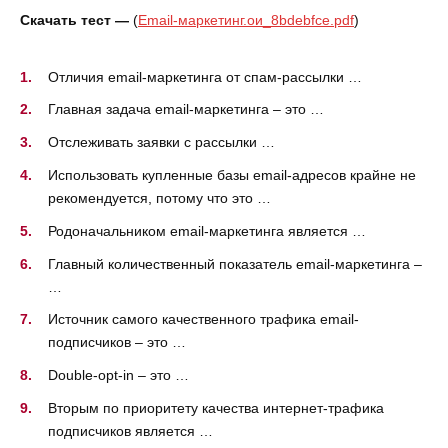
Скачать тест —
(
Email-маркетинг.ои_8bdebfce.pdf
)
Отличия email-маркетинга от спам-рассылки …
Главная задача email-маркетинга – это …
Отслеживать заявки с рассылки …
Использовать купленные базы email-адресов крайне не
рекомендуется, потому что это …
Родоначальником email-маркетинга является …
Главный количественный показатель email-маркетинга –
…
Источник самого качественного трафика email-
подписчиков – это …
Double-opt-in – это …
Вторым по приоритету качества интернет-трафика
подписчиков является …