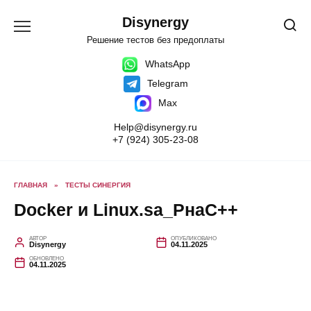
Перейти
к
Disynergy
содержанию
Решение тестов без предоплаты
WhatsApp
Telegram
Max
Help@disynergy.ru
+7 (924) 305-23-08
ГЛАВНАЯ
»
ТЕСТЫ СИНЕРГИЯ
Docker и Linux.sa_РнаC++
АВТОР
ОПУБЛИКОВАНО
Disynergy
04.11.2025
ОБНОВЛЕНО
04.11.2025