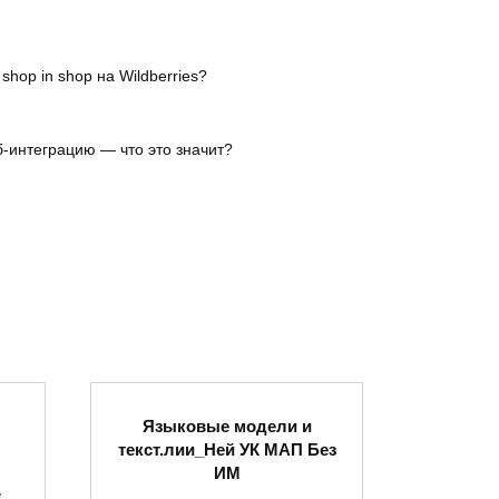
hop in shop на Wildberries?
б-интеграцию — что это значит?
Языковые модели и
текст.лии_Ней УК МАП Без
ИМ
е