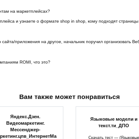
ентам на маркетплейсах?
ейса и узнаете о формате shop in shop, кому подходят страницы s
о сайта/приложения на другое, начальник поручил организовать Ве
ампаниям ROMI, что это?
Вам также может понравиться
Яндекс.Дзен.
Языковые модели и
Видеомаркетинг.
текст.ти_ДПО
Мессенджер-
ркетинг.цпв_ИнтернетМа
Скачать тест — (Языковы