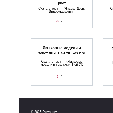
ркет
Скачать тест — (Яндекс.Дзен.
С
Видеомаркетинг.
0
Языковые модели и
текст.лии_Ней УК Без ИМ
Скачать тест — (Языковые
модели и текст.лии_Ней УК
0
© 2026 Disynergy