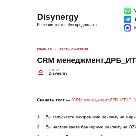
Перейти
к
содержанию
W
Disynergy
T
Решение тестов без предоплаты
ГЛАВНАЯ
»
ТЕСТЫ СИНЕРГИЯ
CRM менеджмент.ДРБ_ИТ1
АВТОР
Disynergy
Скачать тест —
(
CRM менеджмент.ДРБ_ИТ1С_У
Вы запускаете внутреннюю рекламу на марк
Вы настраиваете баннерную рекламу на OZON