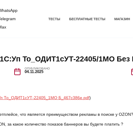
hatsApp
elegram
ТЕСТЫ
БЕСПЛАТНЫЕ ТЕСТЫ
МАГАЗИН
Max
С:Уп То_ОДИТ1сУТ-22405/1МО Без
ОПУБЛИКОВАНО
04.11.2025
п То_ОДИТ1сУТ-22405_1МО Б_467c386e.pdf
)
етплейсе, что является преимуществом рекламы в поиске у OZON
, за какое количество показов баннеров вы будете платить ?