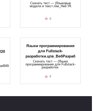
Скачать тест — (Языковые
модели и текст.лии_Ней УК
0
Языки программирования
для Fullstack-
220
разработки.цпв_ВебРазраб
Скачать тест — (Языки
программирования для Fullstack-
ad949.
разработки.
0