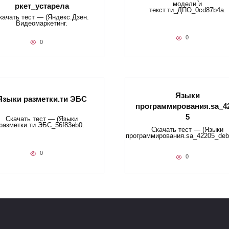
модели и
ркет_устарела
текст.ти_ДПО_0cd87b4a.
качать тест — (Яндекс.Дзен.
Видеомаркетинг.
0
0
Языки
Языки разметки.ти​ ЭБС
программирования.sa_4
5
Скачать тест — (Языки
разметки.ти​ ЭБС_56f83eb0.
Скачать тест — (Языки
программирования.sa_42205_deb
0
0