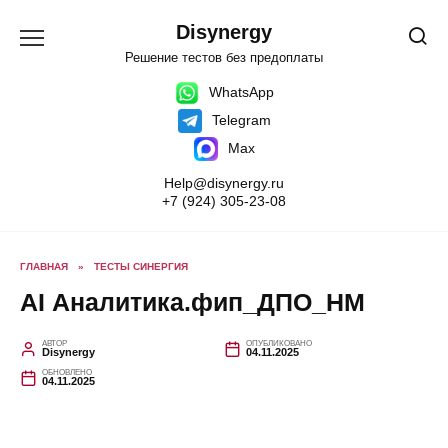
Перейти
к
Disynergy
содержанию
Решение тестов без предоплаты
WhatsApp
Telegram
Max
Help@disynergy.ru
+7 (924) 305-23-08
ГЛАВНАЯ
»
ТЕСТЫ СИНЕРГИЯ
AI Аналитика.фип_ДПО_HM
АВТОР
ОПУБЛИКОВАНО
Disynergy
04.11.2025
ОБНОВЛЕНО
04.11.2025