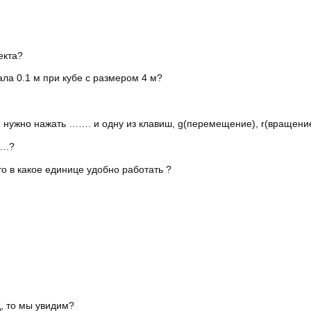
екта?
ла 0.1 м при кубе с размером 4 м?
 нужно нажать ……. и одну из клавиш, g(перемещение), r(вращение
….?
о в какое единице удобно работать ?
д, то мы увидим?