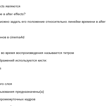
ects являются
в after effects?
ожно задать его положение относительно линейки времени в after 
онов в cinema4d
, во время воспроизведения называется титром
бражений используются кисти:
s
ого слоя
льзования предназначены(а)
промежуточных кадров