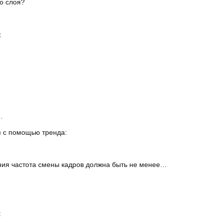
о слоя?
:
…
 с помощью тренда:
ния частота смены кадров должна быть не менее…
: