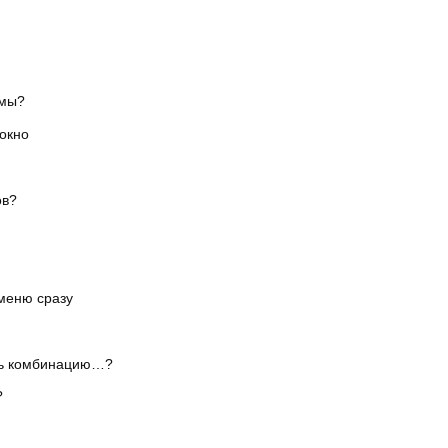
ммы?
 окно
ов?
 меню сразу
ть комбинацию…?
?