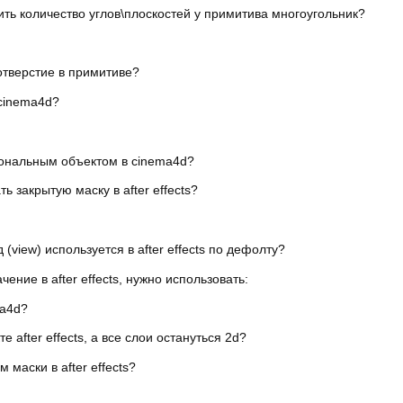
ь количество углов\плоскостей у примитива многоугольник?
тверстие в примитиве?
 cinema4d?
ональным объектом в cinema4d?
 закрытую маску в after effects?
 (view) используется в after effects по дефолту?
ние в after effects, нужно использовать:
ma4d?
е after effects, а все слои остануться 2d?
 маски в after effects?