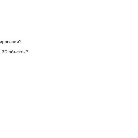
лировании?
е 3D объекты?