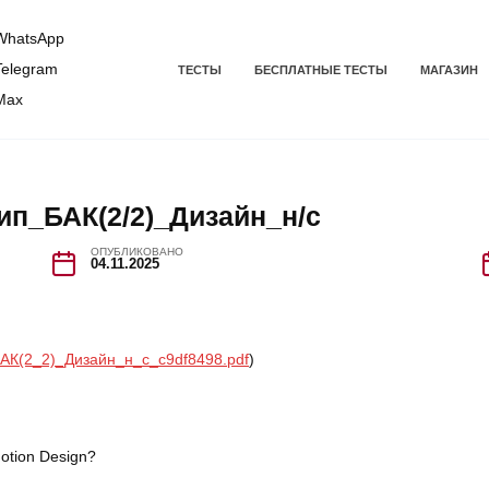
hatsApp
elegram
ТЕСТЫ
БЕСПЛАТНЫЕ ТЕСТЫ
МАГАЗИН
Max
ип_БАК(2/2)_Дизайн_н/с
ОПУБЛИКОВАНО
04.11.2025
АК(2_2)_Дизайн_н_с_c9df8498.pdf
)
otion Design?