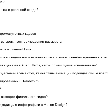
не?
екта в реальной среде?
промежуточных кадров
, во время воспроизведения называется …
онов в cinema4d это …
ожно задать его положение относительно линейки времени в after 
 сценами в After Effects, какой прием лучше использовать?
изуальным элементом, какой стиль анимации подойдет лучше всего
имированный 3D-логотип?
?
 экспорте финального видео?
одходит для инфографики в Motion Design?