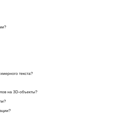
ам?
ехмерного текста?
лов на 3D-объекты?
ли?
мации?