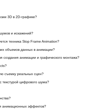
юзии 3D в 2D-графике?
шумов и искажений?
ется техника Stop Frame Animation?
ших объемов данных в анимации?
ля создания анимации и графического монтажа?
cts?
ую съемку реальных сцен?
 с текстурой цифрового шума?
нства?
ия анимационных эффектов?