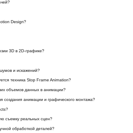
ачей?
otion Design?
юзии 3D в 2D-графике?
шумов и искажений?
ется техника Stop Frame Animation?
ших объемов данных в анимации?
ля создания анимации и графического монтажа?
cts?
ую съемку реальных сцен?
ручной обработкой деталей?