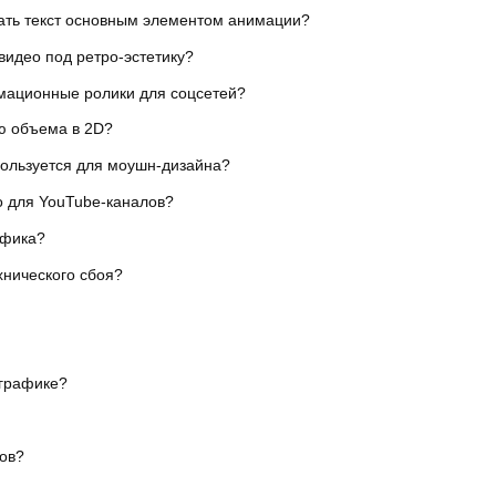
ать текст основным элементом анимации?
видео под ретро-эстетику?
мационные ролики для соцсетей?
ю объема в 2D?
пользуется для моушн-дизайна?
ро для YouTube-каналов?
афика?
хнического сбоя?
-графике?
тов?