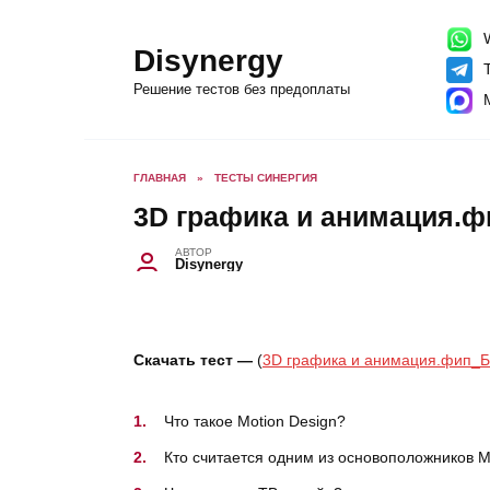
Перейти
к
содержанию
W
Disynergy
T
Решение тестов без предоплаты
ГЛАВНАЯ
»
ТЕСТЫ СИНЕРГИЯ
3D графика и анимация.ф
АВТОР
Disynergy
Скачать тест —
(
3D графика и анимация.фип_Б
Что такое Motion Design?
Кто считается одним из основоположников M