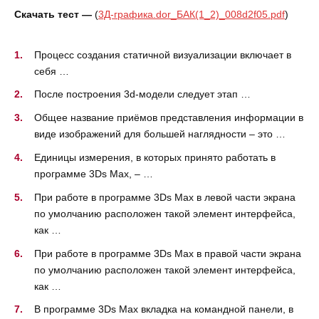
Скачать тест —
(
3Д-графика.dor_БАК(1_2)_008d2f05.pdf
)
Процесс создания статичной визуализации включает в
себя …
После построения 3d-модели следует этап …
Общее название приёмов представления информации в
виде изображений для большей наглядности – это …
Единицы измерения, в которых принято работать в
программе 3Ds Max, – …
При работе в программе 3Ds Max в левой части экрана
по умолчанию расположен такой элемент интерфейса,
как …
При работе в программе 3Ds Max в правой части экрана
по умолчанию расположен такой элемент интерфейса,
как …
В программе 3Ds Max вкладка на командной панели, в