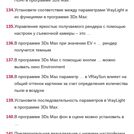
Установите соответствие между параметрами VrayLight и
их функциями в программе 3Ds Max:
Управление яркостью получаемого рендера с помощью
настроек у съемочной камеры – это …
В программе 3Ds Max при значении EV = … рендер
получится темным
В программе 3Ds Max с помощью кнопки … можно
вызвать окно Environment
В программе 3Ds Max параметр … в VRaySun влияет на
общий оттенок картинки за счет определения количества
пыли в воздухе
Установите последовательность параметров в VrayLight
в программе 3Ds Max:
В программе 3Ds Max фон в сцене можно установить в
…
Предварительная визуализация с низкими настройками