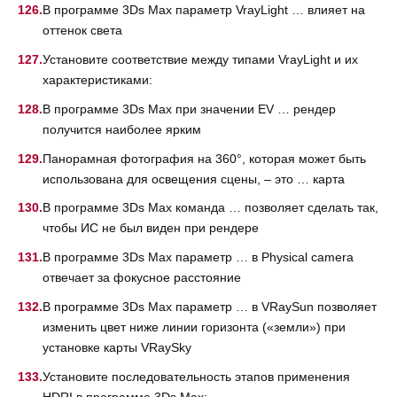
В программе 3Ds Max параметр VrayLight … влияет на
оттенок света
Установите соответствие между типами VrayLight и их
характеристиками:
В программе 3Ds Max при значении EV … рендер
получится наиболее ярким
Панорамная фотография на 360°, которая может быть
использована для освещения сцены, – это … карта
В программе 3Ds Max команда … позволяет сделать так,
чтобы ИС не был виден при рендере
В программе 3Ds Max параметр … в Physical camera
отвечает за фокусное расстояние
В программе 3Ds Max параметр … в VRaySun позволяет
изменить цвет ниже линии горизонта («земли») при
установке карты VRaySky
Установите последовательность этапов применения
HDRI в программе 3Ds Max: