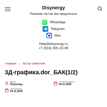
Перейти
к
Disynergy
содержанию
Решение тестов без предоплаты
WhatsApp
Telegram
Max
Help@disynergy.ru
+7 (924) 305-23-08
ГЛАВНАЯ
»
ТЕСТЫ СИНЕРГИЯ
3Д-графика.dor_БАК(1/2)
АВТОР
ОПУБЛИКОВАНО
Disynergy
04.11.2025
ОБНОВЛЕНО
04.11.2025