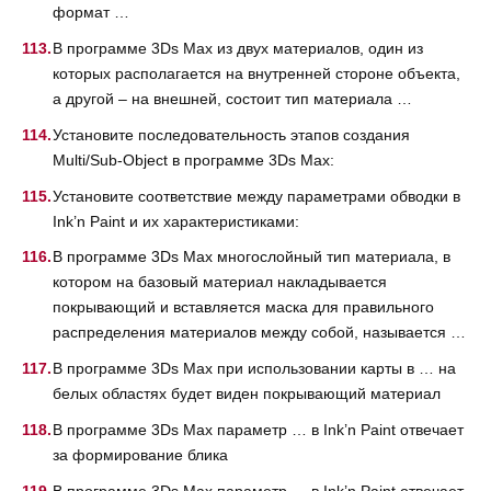
формат …
В программе 3Ds Max из двух материалов, один из
которых располагается на внутренней стороне объекта,
а другой – на внешней, состоит тип материала …
Установите последовательность этапов создания
Multi/Sub-Object в программе 3Ds Max:
Установите соответствие между параметрами обводки в
Ink’n Paint и их характеристиками:
В программе 3Ds Max многослойный тип материала, в
котором на базовый материал накладывается
покрывающий и вставляется маска для правильного
распределения материалов между собой, называется …
В программе 3Ds Max при использовании карты в … на
белых областях будет виден покрывающий материал
В программе 3Ds Max параметр … в Ink’n Paint отвечает
за формирование блика
В программе 3Ds Max параметр … в Ink’n Paint отвечает