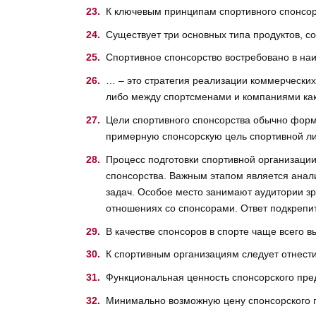
К ключевым принципам спортивного спонсор
Существует три основных типа продуктов, с
Спортивное спонсорство востребовано в на
… – это стратегия реализации коммерчески
либо между спортсменами и компаниями как 
Цели спортивного спонсорства обычно форм
примерную спонсорскую цель спортивной л
Процесс подготовки спортивной организации
спонсорства. Важным этапом является анал
задач. Особое место занимают аудитории з
отношениях со спонсорами. Ответ подкрепи
В качестве спонсоров в спорте чаще всего 
К спортивным организациям следует отнест
Функциональная ценность спонсорского пр
Минимально возможную цену спонсорского п