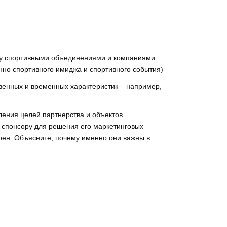
жду спортивными объединениями и компаниями
нно спортивного имиджа и спортивного события)
венных и временных характеристик – например,
ления целей партнерства и объектов
 спонсору для решения его маркетинговых
рен. Объясните, почему именно они важны в