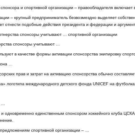
 спонсора и спортивной организации – правообладателя включает 
ации – крупный предприниматель безвозмездно выделяет собстве
ет отнести подобные действия президента и федерации и аргумен
ртнерства спонсоры учитывают … спортивной организации
ерства спонсоры учитывают …
пользуют в качестве формы активации спонсорства экипировку спор
 она …
орских прав и затрат на активацию спонсорства обычно составля
» логотипа международного детского фонда UNICEF на футболках
й …
и одновременно единственным спонсором хоккейного клуба ЦСКА. 
мнение.
 предложениям спортивной организации – …