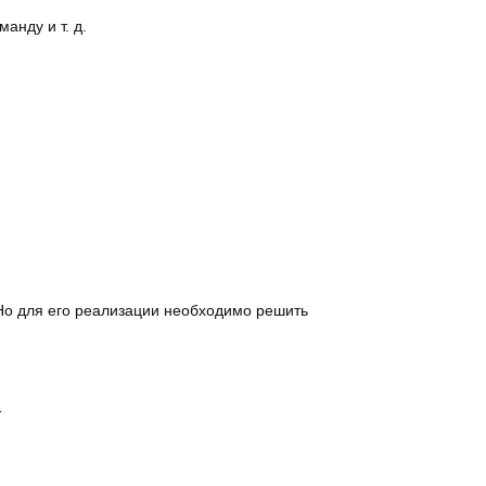
анду и т. д.
Но для его реализации необходимо решить
…