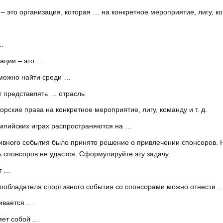
 это организация, которая … на конкретное мероприятие, лигу, ком
 …
ации – это …
 можно найти среди …
т представлять … отрасль
орские права на конкретное мероприятие, лигу, команду и т. д.
импийских играх распространяются на …
тивного события было принято решение о привлечении спонсоров. 
ь спонсоров не удастся. Сформулируйте эту задачу.
т …
ообладателя спортивного события со спонсорами можно отнести 
ивается …
яет собой …