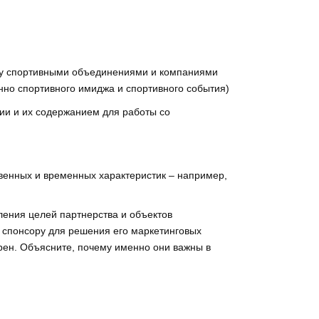
жду спортивными объединениями и компаниями
нно спортивного имиджа и спортивного события)
ии и их содержанием для работы со
венных и временных характеристик – например,
ления целей партнерства и объектов
 спонсору для решения его маркетинговых
рен. Объясните, почему именно они важны в