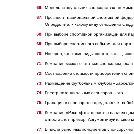
Модель «треугольник спонсорства», помимо
Президент национальной спортивной федер
Определите, к какому виду отношений следу
При выборе спортивной организации для па
При выборе спортивного события для партн
Неверно, что такие виды спорта, как …, ис
Компания может считаться спонсором, если
Соотношение стоимости приобретения спонс
Размещение футбольным клубом «Барселона
Реестр потенциальных спонсоров – это …
Градация в спонсорстве представляет собо
Компания «Роснефть» является владельцем 
отнести этот пример. Аргументируйте свое 
В числе рыночных конкурентов спонсорским