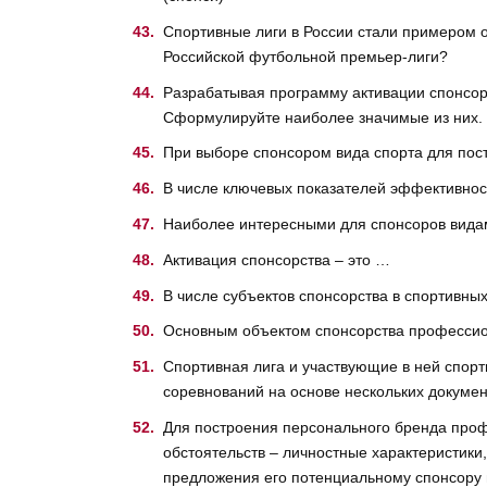
Спортивные лиги в России стали примером 
Российской футбольной премьер-лиги?
Разрабатывая программу активации спонсор
Сформулируйте наиболее значимые из них.
При выборе спонсором вида спорта для пос
В числе ключевых показателей эффективнос
Наиболее интересными для спонсоров видам
Активация спонсорства – это …
В числе субъектов спонсорства в спортивны
Основным объектом спонсорства профессио
Спортивная лига и участвующие в ней спор
соревнований на основе нескольких докумен
Для построения персонального бренда проф
обстоятельств – личностные характеристики
предложения его потенциальному спонсору и