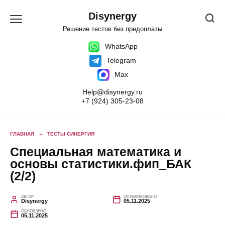
Перейти
к
Disynergy
содержанию
Решение тестов без предоплаты
WhatsApp
Telegram
Max
Help@disynergy.ru
+7 (924) 305-23-08
ГЛАВНАЯ
»
ТЕСТЫ СИНЕРГИЯ
Специальная математика и
основы статистики.фип_БАК
(2/2)
АВТОР
ОПУБЛИКОВАНО
Disynergy
05.11.2025
ОБНОВЛЕНО
05.11.2025