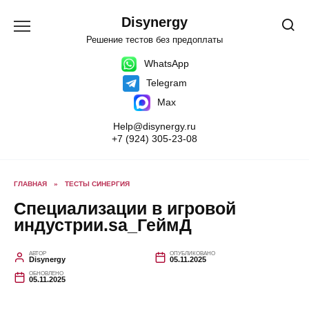
Перейти
к
Disynergy
содержанию
Решение тестов без предоплаты
WhatsApp
Telegram
Max
Help@disynergy.ru
+7 (924) 305-23-08
ГЛАВНАЯ
»
ТЕСТЫ СИНЕРГИЯ
Специализации в игровой
индустрии.sa_ГеймД
АВТОР
ОПУБЛИКОВАНО
Disynergy
05.11.2025
ОБНОВЛЕНО
05.11.2025