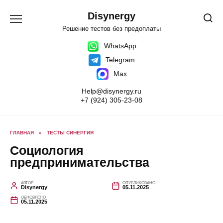
Перейти
к
Disynergy
содержанию
Решение тестов без предоплаты
WhatsApp
Telegram
Max
Help@disynergy.ru
+7 (924) 305-23-08
ГЛАВНАЯ
»
ТЕСТЫ СИНЕРГИЯ
Социология
предпринимательства
АВТОР
ОПУБЛИКОВАНО
Disynergy
05.11.2025
ОБНОВЛЕНО
05.11.2025