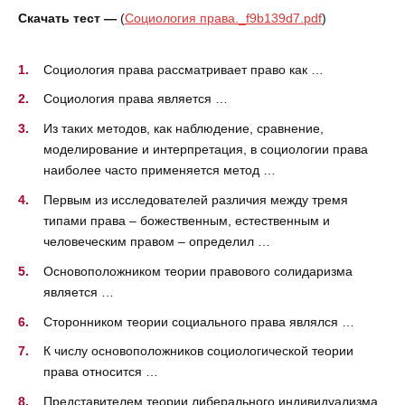
Скачать тест —
(
Социология права._f9b139d7.pdf
)
Социология права рассматривает право как …
Социология права является …
Из таких методов, как наблюдение, сравнение,
моделирование и интерпретация, в социологии права
наиболее часто применяется метод …
Первым из исследователей различия между тремя
типами права – божественным, естественным и
человеческим правом – определил …
Основоположником теории правового солидаризма
является …
Сторонником теории социального права являлся …
К числу основоположников социологической теории
права относится …
Представителем теории либерального индивидуализма