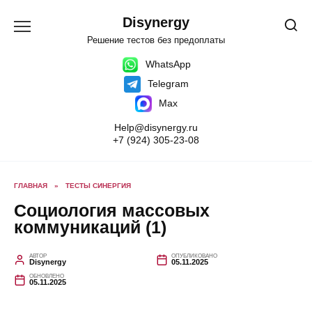
Перейти
к
Disynergy
содержанию
Решение тестов без предоплаты
WhatsApp
Telegram
Max
Help@disynergy.ru
+7 (924) 305-23-08
ГЛАВНАЯ
»
ТЕСТЫ СИНЕРГИЯ
Социология массовых
коммуникаций (1)
АВТОР
ОПУБЛИКОВАНО
Disynergy
05.11.2025
ОБНОВЛЕНО
05.11.2025