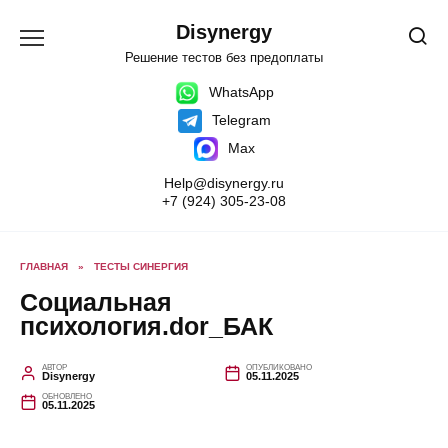
Перейти
к
Disynergy
содержанию
Решение тестов без предоплаты
WhatsApp
Telegram
Max
Help@disynergy.ru
+7 (924) 305-23-08
ГЛАВНАЯ
»
ТЕСТЫ СИНЕРГИЯ
Социальная
психология.dor_БАК
АВТОР
ОПУБЛИКОВАНО
Disynergy
05.11.2025
ОБНОВЛЕНО
05.11.2025