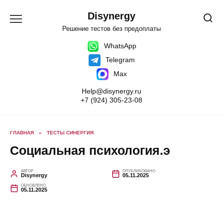
Перейти
к
Disynergy
содержанию
Решение тестов без предоплаты
WhatsApp
Telegram
Max
Help@disynergy.ru
+7 (924) 305-23-08
ГЛАВНАЯ
»
ТЕСТЫ СИНЕРГИЯ
Социальная психология.э
АВТОР
ОПУБЛИКОВАНО
Disynergy
05.11.2025
ОБНОВЛЕНО
05.11.2025