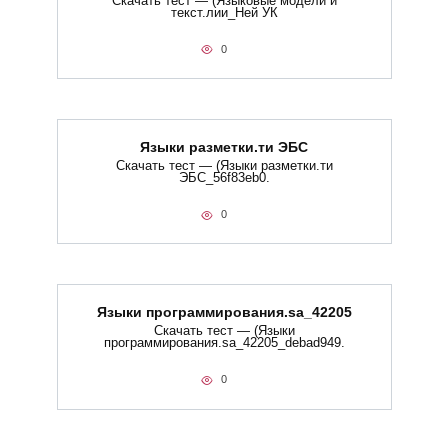
Скачать тест — (Языковые модели и
текст.лии_Ней УК
0
Языки разметки.ти​ ЭБС
Скачать тест — (Языки разметки.ти​
ЭБС_56f83eb0.
0
Языки программирования.sa_42205
Скачать тест — (Языки
программирования.sa_42205_debad949.
0