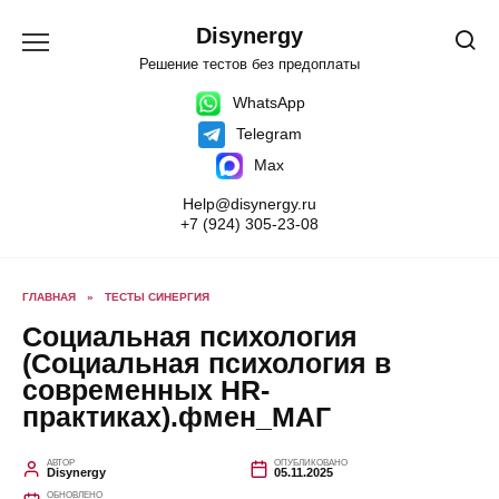
Перейти
к
Disynergy
содержанию
Решение тестов без предоплаты
WhatsApp
Telegram
Max
Help@disynergy.ru
+7 (924) 305-23-08
ГЛАВНАЯ
»
ТЕСТЫ СИНЕРГИЯ
Социальная психология
(Социальная психология в
современных HR-
практиках).фмен_МАГ
АВТОР
ОПУБЛИКОВАНО
Disynergy
05.11.2025
ОБНОВЛЕНО