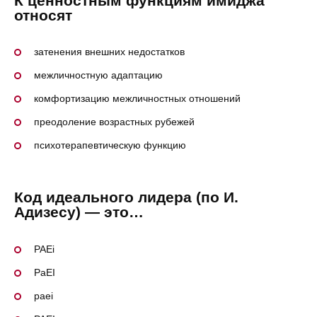
К ценностным функциям имиджа
относят
затенения внешних недостатков
межличностную адаптацию
комфортизацию межличностных отношений
преодоление возрастных рубежей
психотерапевтическую функцию
Код идеального лидера (по И.
Адизесу) — это…
PAEi
PaEI
paei