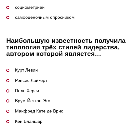
социометрией
самооценочным опросником
Наибольшую известность получила
типология трёх стилей лидерства,
автором которой является…
Курт Левин
Ренсис Лайкерт
Поль Херси
Врум-Йеттон-Яго
Манфред Кете де Врис
Кен Бланшар