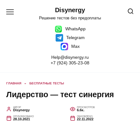
Перейти
к
Disynergy
содержанию
Решение тестов без предоплаты
WhatsApp
Telegram
Max
Help@disynergy.ru
+7 (924) 305-23-08
ГЛАВНАЯ
»
БЕСПЛАТНЫЕ ТЕСТЫ
Лидерство — тест синергия
АВТОР
ПРОСМОТРОВ
Disynergy
6.6к.
ОПУБЛИКОВАНО
ОБНОВЛЕНО
28.10.2021
22.11.2022