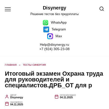
Перейти
к
Disynergy
содержанию
Решение тестов без предоплаты
WhatsApp
Telegram
Max
Help@disynergy.ru
+7 (924) 305-23-08
ГЛАВНАЯ
»
ТЕСТЫ СИНЕРГИЯ
Итоговый экзамен Охрана труда
для руководителей и
специалистов.ДРБ_ОТ для р
АВТОР
ОПУБЛИКОВАНО
Disynergy
04.11.2025
ОБНОВЛЕНО
04.11.2025