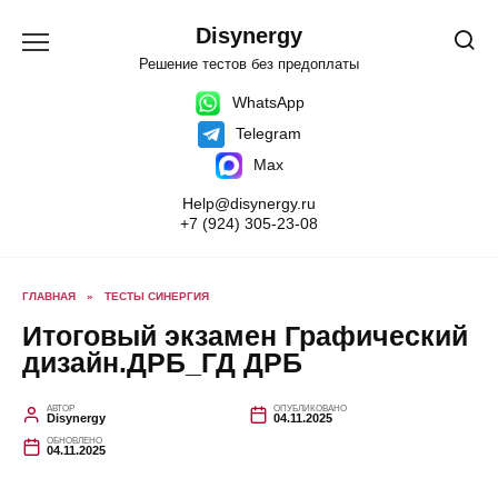
Перейти
к
Disynergy
содержанию
Решение тестов без предоплаты
WhatsApp
Telegram
Max
Help@disynergy.ru
+7 (924) 305-23-08
ГЛАВНАЯ
»
ТЕСТЫ СИНЕРГИЯ
Итоговый экзамен Графический
дизайн.ДРБ_ГД ДРБ
АВТОР
ОПУБЛИКОВАНО
Disynergy
04.11.2025
ОБНОВЛЕНО
04.11.2025