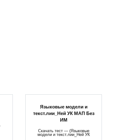
Языковые модели и
текст.лии_Ней УК МАП Без
ИМ
е
Скачать тест — (Языковые
модели и текст.лии_Ней УК