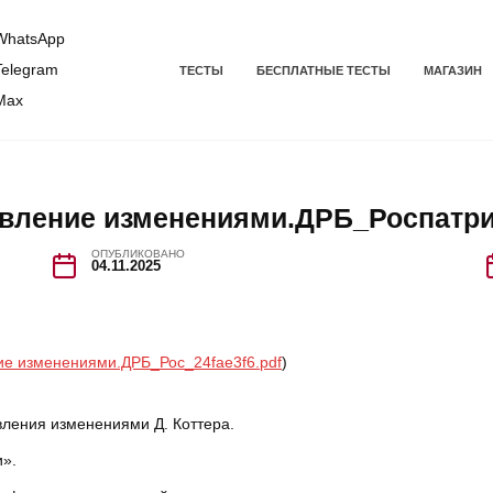
hatsApp
elegram
ТЕСТЫ
БЕСПЛАТНЫЕ ТЕСТЫ
МАГАЗИН
Max
авление изменениями.ДРБ_Роспатр
ОПУБЛИКОВАНО
04.11.2025
ие изменениями.ДРБ_Рос_24fae3f6.pdf
)
вления изменениями Д. Коттера.
и».