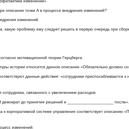
рофилактика изменений».
при описании точки А в процессе внедрения изменений?
недрения изменений.
ем, какую проблему ему следует решить в первую очередь при сбо
согласно мотивационной теории Герцберга.
ктуры истории относится данное описание «Обязательно должно с
соответствуют данные действия: «сотрудники приспосабливаются к
 сотрудника, связанного с увеличением расходов.
 демократ до принятия решений и ____________________ после»
а к корпоративной системе управления соответствует описанию «
роцесс изменений.