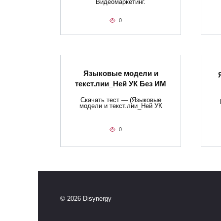
Видеомаркетинг.
0
Языковые модели и
текст.лии_Ней УК Без ИМ
Скачать тест — (Языковые
модели и текст.лии_Ней УК
0
© 2026 Disynergy