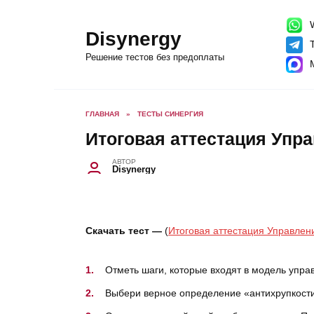
Перейти
к
содержанию
W
Disynergy
T
Решение тестов без предоплаты
ГЛАВНАЯ
»
ТЕСТЫ СИНЕРГИЯ
Итоговая аттестация Упр
АВТОР
Disynergy
Скачать тест —
(
Итоговая аттестация Управлен
Отметь шаги, которые входят в модель упра
Выбери верное определение «антихрупкост