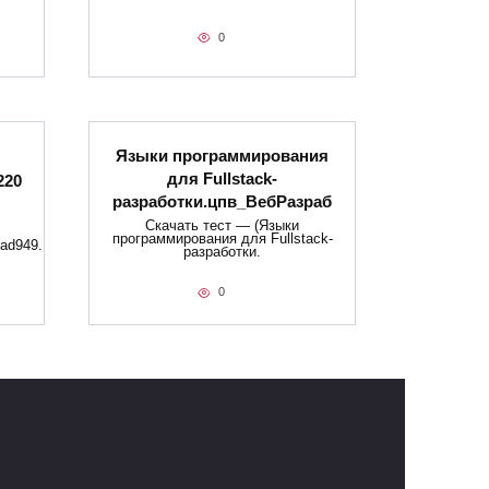
0
Языки программирования
для Fullstack-
220
разработки.цпв_ВебРазраб
Скачать тест — (Языки
программирования для Fullstack-
ad949.
разработки.
0