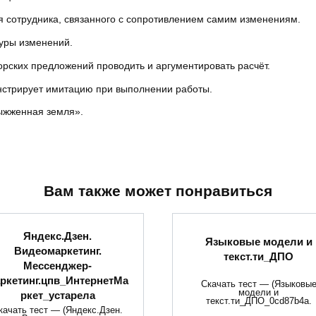
я сотрудника, связанного с сопротивлением самим изменениям.
туры изменений.
рских предложений проводить и аргументировать расчёт.
онстрирует имитацию при выполнении работы.
Выжженная земля».
Вам также может понравиться
Яндекс.Дзен.
Языковые модели и
Видеомаркетинг.
текст.ти_ДПО
Мессенджер-
ркетинг.цпв_ИнтернетМа
Скачать тест — (Языковы
модели и
ркет_устарела
текст.ти_ДПО_0cd87b4a.
качать тест — (Яндекс.Дзен.