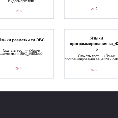
Видеомаркетинг.
0
0
Языки
Языки разметки.ти​ ЭБС
программирования.sa_4
5
Скачать тест — (Языки
разметки.ти​ ЭБС_56f83eb0.
Скачать тест — (Языки
программирования.sa_42205_deb
0
0