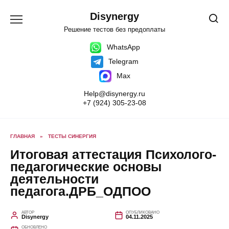
Перейти
к
Disynergy
содержанию
Решение тестов без предоплаты
WhatsApp
Telegram
Max
Help@disynergy.ru
+7 (924) 305-23-08
ГЛАВНАЯ
»
ТЕСТЫ СИНЕРГИЯ
Итоговая аттестация Психолого-
педагогические основы
деятельности
педагога.ДРБ_ОДПОО
АВТОР
ОПУБЛИКОВАНО
Disynergy
04.11.2025
ОБНОВЛЕНО