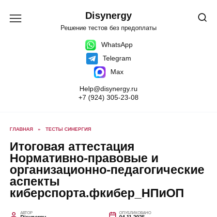
Перейти
к
Disynergy
содержанию
Решение тестов без предоплаты
WhatsApp
Telegram
Max
Help@disynergy.ru
+7 (924) 305-23-08
ГЛАВНАЯ
»
ТЕСТЫ СИНЕРГИЯ
Итоговая аттестация
Нормативно-правовые и
организационно-педагогические
аспекты
киберспорта.фкибер_НПиОП
АВТОР
ОПУБЛИКОВАНО