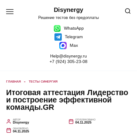
Перейти
к
Disynergy
содержанию
Решение тестов без предоплаты
WhatsApp
Telegram
Max
Help@disynergy.ru
+7 (924) 305-23-08
ГЛАВНАЯ
»
ТЕСТЫ СИНЕРГИЯ
Итоговая аттестация Лидерство
и построение эффективной
команды.GR​
АВТОР
ОПУБЛИКОВАНО
Disynergy
04.11.2025
ОБНОВЛЕНО
04.11.2025