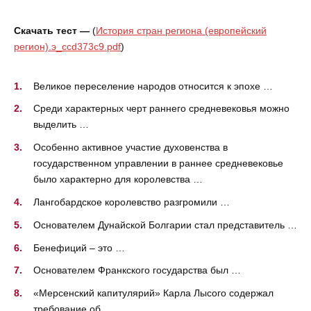
Скачать тест —
(
История стран региона (европейский
регион).э_ccd373c9.pdf
)
Великое переселение народов относится к эпохе …
Среди характерных черт раннего средневековья можно
выделить …
Особенно активное участие духовенства в
государственном управлении в раннее средневековье
было характерно для королевства …
Лангобардское королевство разгромили …
Основателем Дунайской Болгарии стал представитель …
Бенефиций – это …
Основателем Франкского государства был …
«Мерсенский капитулярий» Карла Лысого содержал
требование об …