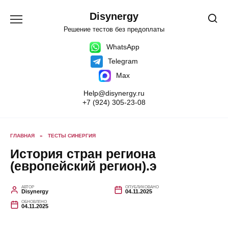
Перейти
к
Disynergy
содержанию
Решение тестов без предоплаты
WhatsApp
Telegram
Max
Help@disynergy.ru
+7 (924) 305-23-08
ГЛАВНАЯ
»
ТЕСТЫ СИНЕРГИЯ
История стран региона
(европейский регион).э
АВТОР
ОПУБЛИКОВАНО
Disynergy
04.11.2025
ОБНОВЛЕНО
04.11.2025