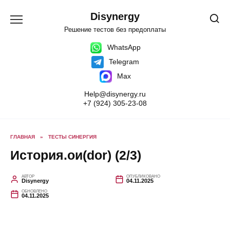
Перейти
к
Disynergy
содержанию
Решение тестов без предоплаты
WhatsApp
Telegram
Max
Help@disynergy.ru
+7 (924) 305-23-08
ГЛАВНАЯ
»
ТЕСТЫ СИНЕРГИЯ
История.ои(dor) (2/3)
АВТОР
ОПУБЛИКОВАНО
Disynergy
04.11.2025
ОБНОВЛЕНО
04.11.2025