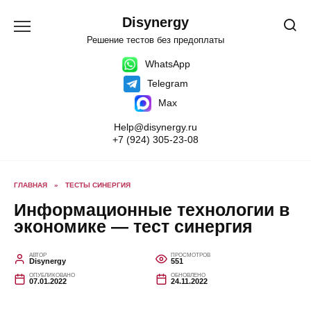
Перейти
к
Disynergy
содержанию
Решение тестов без предоплаты
WhatsApp
Telegram
Max
Help@disynergy.ru
+7 (924) 305-23-08
ГЛАВНАЯ
»
ТЕСТЫ СИНЕРГИЯ
Информационные технологии в
экономике — тест синергия
АВТОР
ПРОСМОТРОВ
Disynergy
551
ОПУБЛИКОВАНО
ОБНОВЛЕНО
07.01.2022
24.11.2022