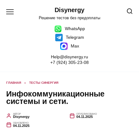
Перейти
к
Disynergy
содержанию
Решение тестов без предоплаты
WhatsApp
Telegram
Max
Help@disynergy.ru
+7 (924) 305-23-08
ГЛАВНАЯ
»
ТЕСТЫ СИНЕРГИЯ
Инфокоммуникационные
системы и сети.
АВТОР
ОПУБЛИКОВАНО
Disynergy
04.11.2025
ОБНОВЛЕНО
04.11.2025