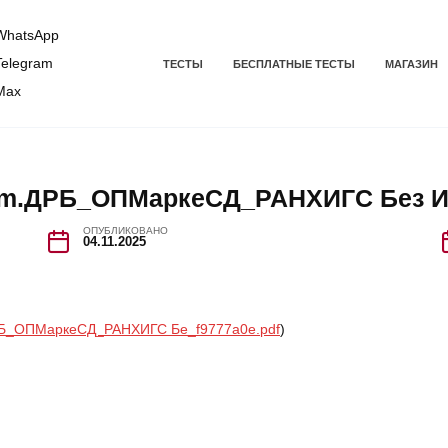
hatsApp
elegram
ТЕСТЫ
БЕСПЛАТНЫЕ ТЕСТЫ
МАГАЗИН
Max
com.ДРБ_ОПМаркеСД_РАНХИГС Без 
ОПУБЛИКОВАНО
04.11.2025
ДРБ_ОПМаркеСД_РАНХИГС Бе_f9777a0e.pdf
)