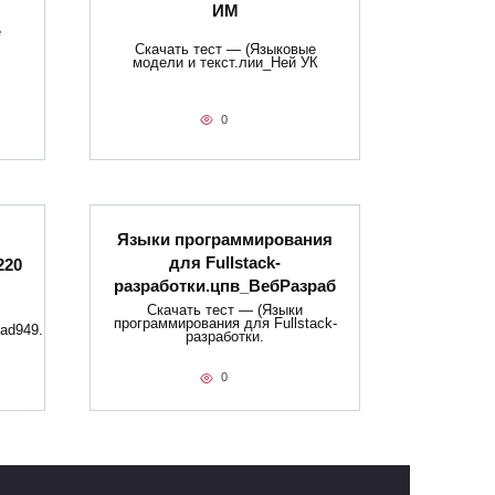
ИМ
е
Скачать тест — (Языковые
модели и текст.лии_Ней УК
0
Языки программирования
для Fullstack-
220
разработки.цпв_ВебРазраб
Скачать тест — (Языки
программирования для Fullstack-
ad949.
разработки.
0