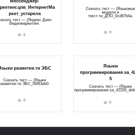
Мессенджер-
ркетинг.цпв_ИнтернетМа
Скачать тест — (Языковы
модели и
ркет_устарела
текст.ти_ДПО_0cd87b4a.
качать тест — (Яндекс.Дзен.
Видеомаркетинг.
0
0
Языки
Языки разметки.ти​ ЭБС
программирования.sa_4
5
Скачать тест — (Языки
разметки.ти​ ЭБС_56f83eb0.
Скачать тест — (Языки
программирования.sa_42205_deb
0
0